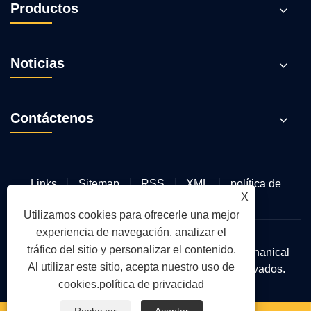
Productos
Noticias
Contáctenos
Links
Sitemap
RSS
XML
política de
X
privacidad
Utilizamos cookies para ofrecerle una mejor
experiencia de navegación, analizar el
tráfico del sitio y personalizar el contenido.
Copyright © 2025 Hebei TianyuLux Electromechanical
Al utilizar este sitio, acepta nuestro uso de
Technology Co., Ltd. Todos los derechos reservados.
cookies.
política de privacidad